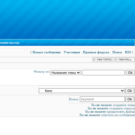
министратор
[
Новые сообщения
·
Участники
·
Правила форума
·
Поиск
·
RSS
]
Фильтр по:
Поиск:
Вы
не можете
создавать темы
Вы
не можете
создавать опросы
Вы
не можете
прикреплять файлы
Вы
не можете
отвечать на сообщения