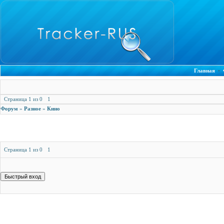
Главная
•
Страница
1
из
0
1
Форум
»
Разное
»
Кино
Страница
1
из
0
1