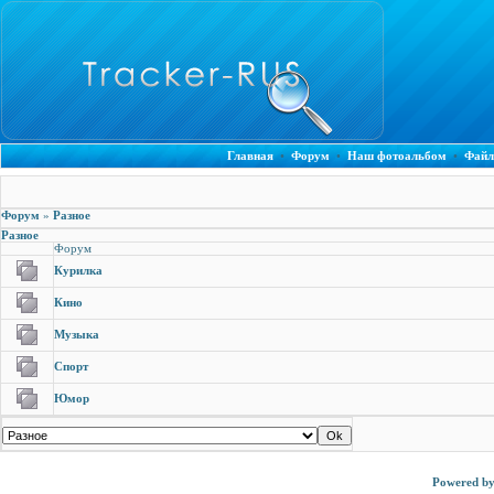
Главная
•
Форум
•
Наш фотоальбом
•
Файл
Форум
»
Разное
Разное
Форум
Курилка
Кино
Музыка
Спорт
Юмор
Powered b