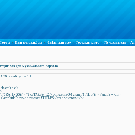
Форум
•
Наш фотоальбом
•
Файлы для всех
•
Гостевая книга
•
Пользователи
•
Ад
атериалов для музыкального портала
 21:36 | Сообщение #
1
:
v class="post">
div>
?if($RATING$)?><?$RSTARS$('12','/.s/img/stars/3/12.png','1','float')?><?endif?></div>
ass="title"><span><strong>$TITLE$</strong></span></a>