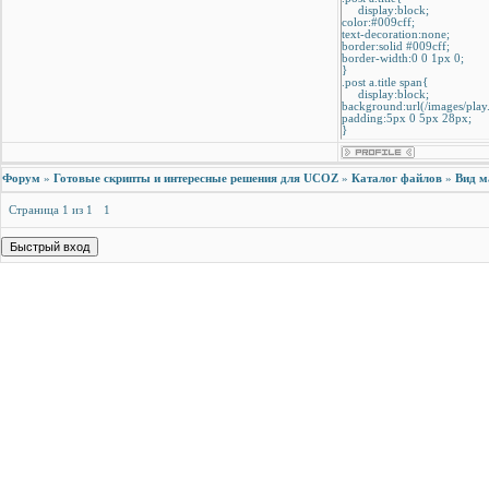
display:block;
color:#009cff;
text-decoration:none;
border:solid #009cff;
border-width:0 0 1px 0;
}
.post a.title span{
display:block;
background:url(/images/play
padding:5px 0 5px 28px;
}
.post a.title:hover{
text-decoration:none;
Форум
»
Готовые скрипты и интересные решения для UCOZ
color:#ffffff;
»
Каталог файлов
»
Вид м
background:#009cff;
}
Страница
1
из
1
1
.pannel{
float:right;
padding:4px;
}