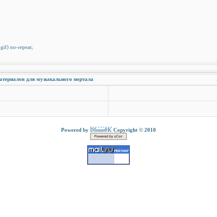
.gif) no-repeat;
атериалов для музыкального портала
Powered by
DImm0K
Copyright © 2010