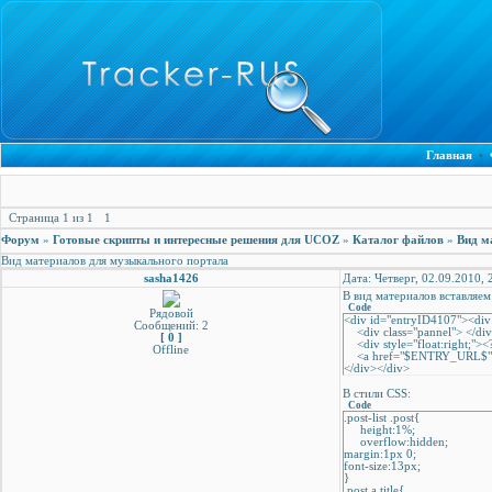
Главная
•
Страница
1
из
1
1
Форум
»
Готовые скрипты и интересные решения для UCOZ
»
Каталог файлов
»
Вид м
Вид материалов для музыкального портала
sasha1426
Дата: Четверг, 02.09.2010,
В вид материалов вставляем
Code
Рядовой
<div id="entryID4107"><di
Сообщений: 2
<div class="pannel"> </
[ 0 ]
<div style="float:right;"><
Offline
<a href="$ENTRY_URL$" cl
</div></div>​
В стили CSS:
Code
.post-list .post{
height:1%;
overflow:hidden;
margin:1px 0;
font-size:13px;
}
.post a.title{