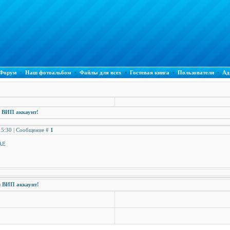
Форум
•
Наш фотоальбом
•
Файлы для всех
•
Гостевая книга
•
Пользователи
•
Ад
и ВИП аккаунт!
 15:30 | Сообщение #
1
 AE
и ВИП аккаунт!