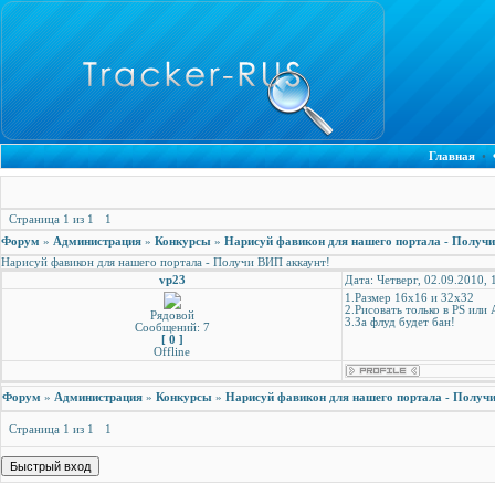
Главная
•
Страница
1
из
1
1
Форум
»
Администрация
»
Конкурсы
»
Нарисуй фавикон для нашего портала - Получ
Нарисуй фавикон для нашего портала - Получи ВИП аккаунт!
vp23
Дата: Четверг, 02.09.2010,
1.Размер 16х16 и 32х32
2.Рисовать только в PS или
Рядовой
3.За флуд будет бан!
Сообщений: 7
[ 0 ]
Offline
Форум
»
Администрация
»
Конкурсы
»
Нарисуй фавикон для нашего портала - Получ
Страница
1
из
1
1