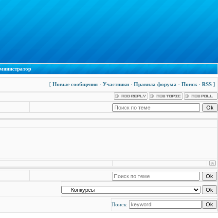
министратор
[
Новые сообщения
·
Участники
·
Правила форума
·
Поиск
·
RSS
]
Поиск: