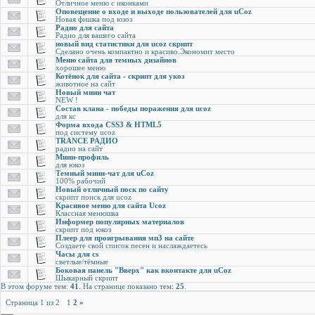
Отличное меню с иконками
Оповещение о входе и выходе пользователей для uCoz
Новая фишка под юзоз
Радио для сайта
Радио для вашего сайта
новый вид статистики для ucoz скрипт
Сделано очень компактно и красиво.Экономит место
Меню сайта для темных дизайнов
хорошее меню
Котёнок для сайта - скрипт для укоз
животное на сайт
Новый мини чат
NEW !
Состав клана - победы поражения для ucoz
для кс
Форма входа CSS3 & HTML5
под систему ucoz
TRANCE РАДИО
радио на сайт
Мини-профиль
для юкоз
Темный мини-чат для uCoz
100% рабочий
Новый отличный поск по сайту
скрипт поиск для ucoz
Красивое меню для сайта Ucoz
Классная менюшка
Информер популярных материалов
скрипт под юкоз
Плеер для проигрывания мп3 на сайте
Создаете свой список песен и наслаждаетесь
Часы для cs
светлые/тёмные
Боковая панель "Вверх" как вконтакте для uCoz
Шыкарный скрипт
В этом форуме тем:
41
. На странице показано тем:
25
.
Страница
1
из
2
1
2
»