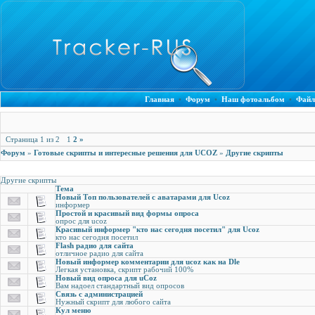
Главная
•
Форум
•
Наш фотоальбом
•
Файл
Страница
1
из
2
1
2
»
Форум
»
Готовые скрипты и интересные решения для UCOZ
»
Другие скрипты
Другие скрипты
Тема
Новый Топ пользователей с аватарами для Ucoz
информер
Простой и красивый вид формы опроса
опрос для ucoz
Красивый информер "кто нас сегодня посетил" для Ucoz
кто нас сегодня посетил
Flash радио для сайта
отличное радио для сайта
Новый информер комментарии для ucoz как на Dle
Легкая установка, скрипт рабочий 100%
Новый вид опроса для uCoz
Вам надоел стандартный вид опросов
Связь с администрацией
Нужный скрипт для любого сайта
Кул меню