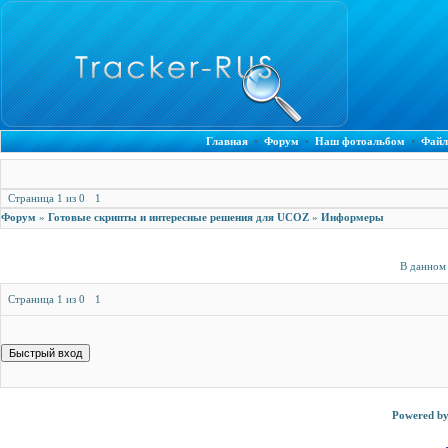
Главная
•
Форум
•
Наш фотоальбом
•
Файл
Страница
1
из
0
1
Форум
»
Готовые скрипты и интересные решения для UCOZ
»
Информеры
В данном
Страница
1
из
0
1
Powered b