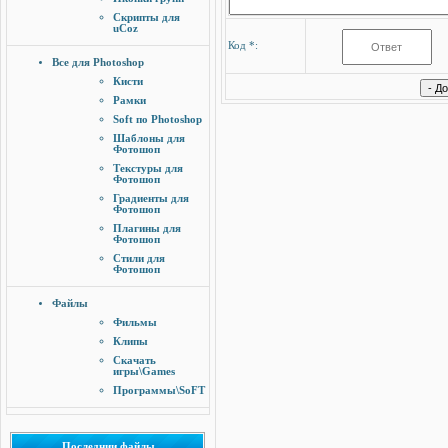
Скрипты для
uCoz
Код *:
Все для Photoshop
Кисти
Рамки
Soft по Photoshop
Шаблоны для
Фотошоп
Текстуры для
Фотошоп
Градиенты для
Фотошоп
Плагины для
Фотошоп
Стили для
Фотошоп
Файлы
Фильмы
Клипы
Скачать
игры\Games
Программы\SoFT
Последнии файлы