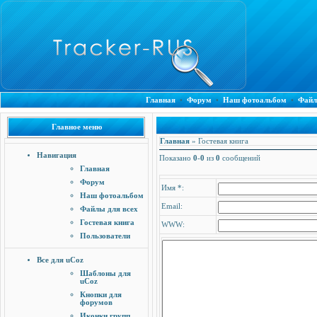
Главная
•
Форум
•
Наш фотоальбом
•
Файл
Главное меню
Главная
»
Гостевая книга
Навигация
Показано
0
-
0
из
0
сообщений
Главная
Форум
Имя *:
Наш фотоальбом
Email:
Файлы для всех
Гостевая книга
WWW:
Пользователи
Все для uCoz
Шаблоны для
uCoz
Кнопки для
форумов
Иконки групп